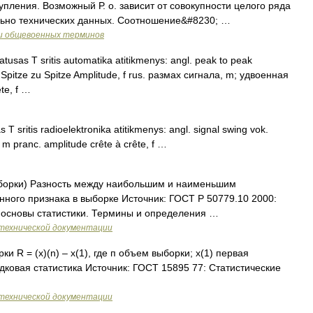
упления. Возможный Р. о. зависит от совокупности целого ряда
льно технических данных. Соотношение&#8230; …
 и общевоенных терминов
tusas T sritis automatika atitikmenys: angl. peak to peak
; Spitze zu Spitze Amplitude, f rus. размах сигнала, m; удвоенная
te, f …
 T sritis radioelektronika atitikmenys: angl. signal swing vok.
m pranc. amplitude crête à crête, f …
ыборки) Разность между наибольшим и наименьшим
ного признака в выборке Источник: ГОСТ Р 50779.10 2000:
 основы статистики. Термины и определения …
технической документации
и R = (x)(n) – x(1), где п объем выборки; x(1) первая
ядковая статистика Источник: ГОСТ 15895 77: Статистические
технической документации