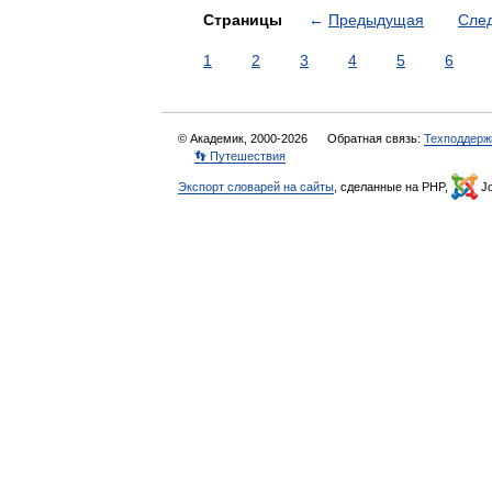
Страницы
←
Предыдущая
Сле
1
2
3
4
5
6
© Академик, 2000-2026
Обратная связь:
Техподдерж
👣 Путешествия
Экспорт словарей на сайты
, сделанные на PHP,
Jo