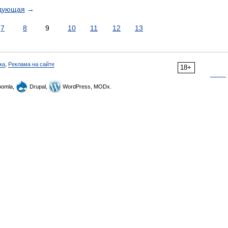
дующая
→
7
8
9
10
11
12
13
ка
,
Реклама на сайте
18+
omla,
Drupal,
WordPress, MODx.