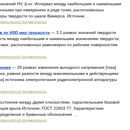
значений HV, Δ нv: Интервал между наибольшим и наименьшим
ченными при измерениях в ряде точек, расположенных
еры твердости по шкале Виккерса. Источник …
технической документации
в по HSD мер твердости
— 3.2 размах значений твердости
ость между наибольшим и наименьшим значениями твердости,
очках, расположенных равномерно по рабочим поверхностям
технической документации
жения
— 29 размах изменения выходного напряжения [тока]
ина, равная разности между максимальными и действующими
ка] источника электропитания радиоэлектронной аппаратуры
технической документации
асстояние между двумя плоскостями, параллельными базовой
цов крыла Источник: ГОСТ 22833 77: Характеристики
пределения и буквенные обозначения …
технической документации