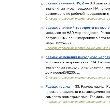
размах значений HV, Δ
— 3.3 размах 
87
значениями чисел твердости HV, полу
равномерно по рабочей поверхности м
Словарь-справочник терминов нормативно-
размах значений твердости металло
88
металлов по HSD мер твердости: Разн
полученными при измерениях в пяти т
меры. Источник …
Словарь-справочник терминов нормативно-
размах изменения выходного напря
89
источника электропитания РЭА: Велич
значениями выходного напряжения [то
до и после&#8230; …
Словарь-справочник терминов нормативно-
Размах крыла
— 33. Размах крыла l Р
90
плоскости самолета и касающимися кон
самолета геометрические. Термины, о
Словарь-справочник терминов нормативно-