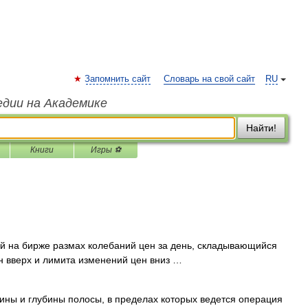
Запомнить сайт
Словарь на свой сайт
RU
едии на Академике
Найти!
Книги
Игры ⚽
 на бирже размах колебаний цен за день, складывающийся
н вверх и лимита изменений цен вниз …
ы и глубины полосы, в пределах которых ведется операция