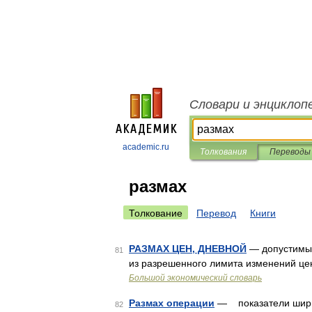
Словари и энциклоп
academic.ru
Толкования
Переводы
размах
Толкование
Перевод
Книги
РАЗМАХ ЦЕН, ДНЕВНОЙ
— допустимый
81
из разрешенного лимита изменений це
Большой экономический словарь
Размах операции
— показатели ширин
82